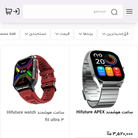
جدیدترین
برندها
قیمت
دسته‌بندی
فقط محصو
ساعت هوشمند Hifuture APEX
ساعت هوشمند Hifuture watch
fit ultra 3
3,520,000