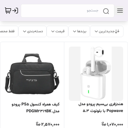
جدیدترین
برندها
قیمت
دسته‌بندی
فقط محصو
هندزفری بی‌سیم پرودو مدل
کیف همراه کنسول PS5 پرودو
Popwave با بلوتوث ۵.۳
مدل PDGM2319BK
2,570,000
1,070,000