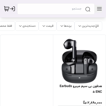
جدیدترین
برندها
قیمت
دسته‌بندی
فقط محصو
هدفون بی سیم میبرو Earbuds
5 ENC
2,890,000