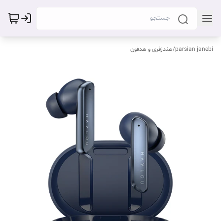
parsian janebi
/
هندزفری و هدفون