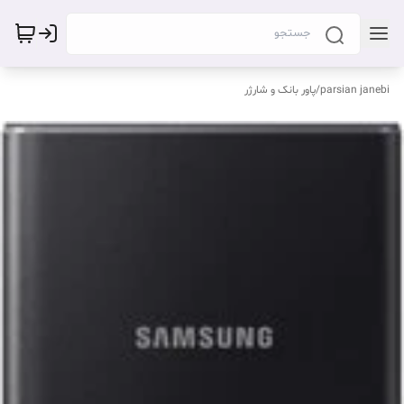
parsian janebi
/
پاور بانک و شارژر