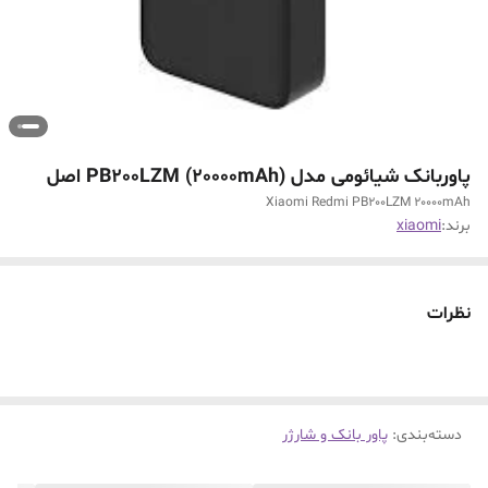
پاوربانک شیائومی مدل PB200LZM (20000mAh) اصل
Xiaomi Redmi PB200LZM 20000mAh
برند:
xiaomi
نظرات
دسته‌بندی
:
پاور بانک و شارژر