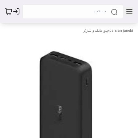
parsian janebi
/
پاور بانک و شارژر