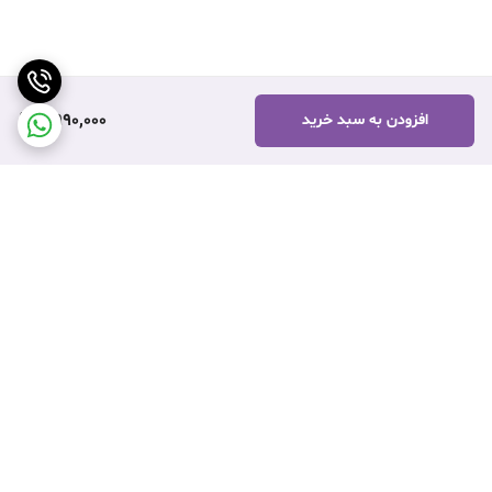
7.5 ساعت با شارژر 24 وات، 10 ساعت با شارژر 18 وات
محصولات مشابه
حالت ادغام
2,990,000
افزودن به سبد خرید
برگشت به بالا
ارسال ویژه
نماد اعتماد فروش اینترنتی