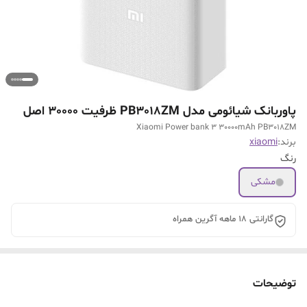
پاوربانک شیائومی مدل PB3018ZM ظرفیت 30000 اصل
Xiaomi Power bank 3 30000mAh PB3018ZM
برند:
xiaomi
رنگ
مشکی
گارانتی 18 ماهه آگرین همراه
توضیحات