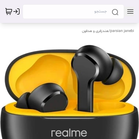
parsian janebi
/
هندزفری و هدفون