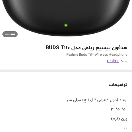
هدفون بیسیم ریلمی مدل BUDS T110
Realme Buds T110 Wireless Headphone
برند:
realme
توضیحات
ابعاد (طول * عرض * ارتفاع) میلی متر
50*50*30
وزن (گرم)
100