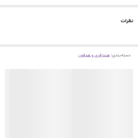
نوع ارتباط
بی سیم
نظرات
مناسب برای
کاربری عمومی
نوع باتری
لیتیومی
دسته‌بندی
:
هندزفری و هدفون
قابلیت مکالمه
دارد
درگاه ارتباطی
Bluetooth
قطر درایور (میلیمتر)
0.2
برند
ریلمی