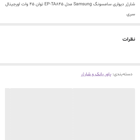
شارژر دیواری سامسونگ Samsung مدل EP-TA845 توان 45 وات اورجینال
سری
PD Adapter
برند
نظرات
سامسونگ - Samsung
جنس بدنه
پلاستیک ABS
نمایشگر
دسته‌بندی
:
پاور بانک و شارژر
ندارد
اتصال به پریز برق استاندارد در ایران
با تبدیل
شدت جریان و ولتاژ ورودی
100-240V=50-60Hz
تعداد درگاه خروجی