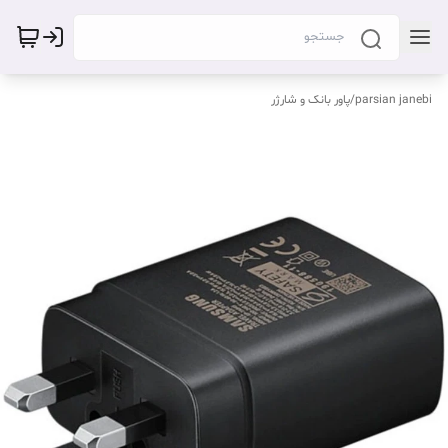
parsian janebi
/
پاور بانک و شارژر