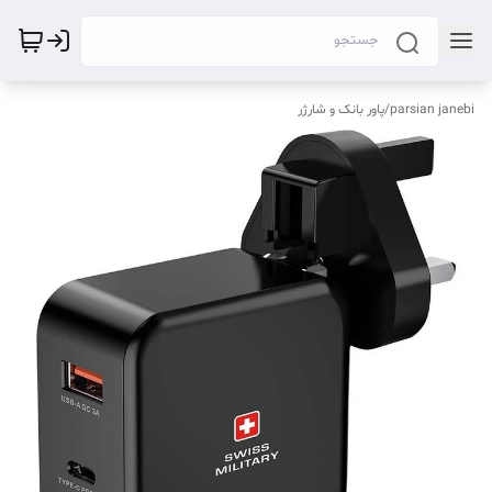
parsian janebi
/
پاور بانک و شارژر