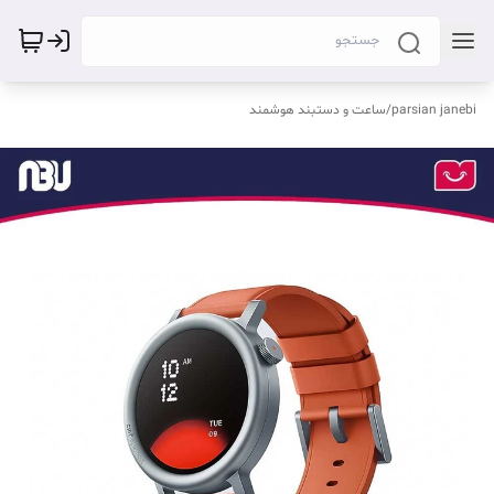
parsian janebi
/
ساعت و دستبند هوشمند