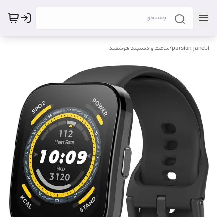
parsian janebi
/
ساعت و دستبند هوشمند