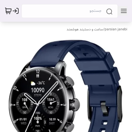
parsian janebi
/
ساعت و دستبند هوشمند