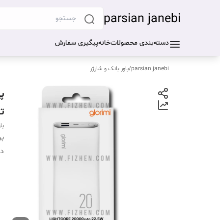
parsian janebi
دسته‌بندی محصولات
خانه
پیگیری سفارش
parsian janebi
/
پاور بانک و شارژر
توا
پاوربان
بر
دس