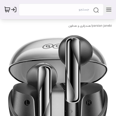
parsian janebi
/
هندزفری و هدفون