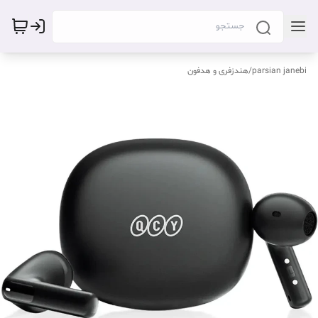
parsian janebi
/
هندزفری و هدفون