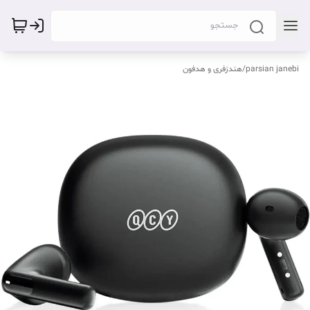
parsian janebi
/
هندزفری و هدفون