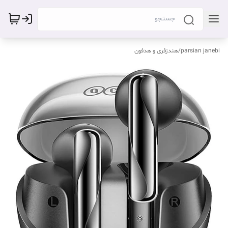
parsian janebi
/
هندزفری و هدفون