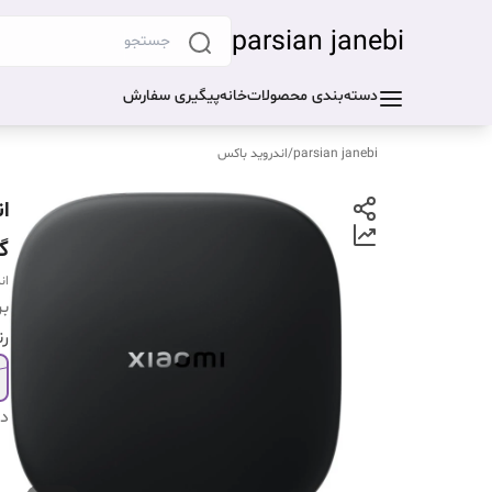
parsian janebi
دسته‌بندی محصولات
خانه
پیگیری سفارش
parsian janebi
/
اندروید باکس
گ
اندرو
بر
ر
دس