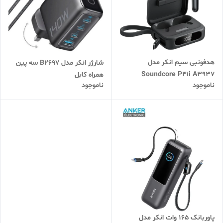
هدفونبی سیم انکر مدل
شارژر انکر مدل B2697 سه پین
Soundcore P41i A3937
همراه کابل
ناموجود
ناموجود
پاوربانک 165 وات انکر مدل