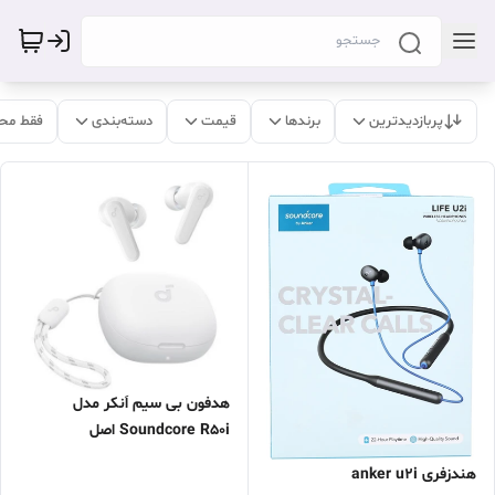
پربازدیدترین
برندها
قیمت
دسته‌بندی
فقط مح
هدفون بی سیم اَنکر مدل
Soundcore R50i اصل
هندزفری anker u2i