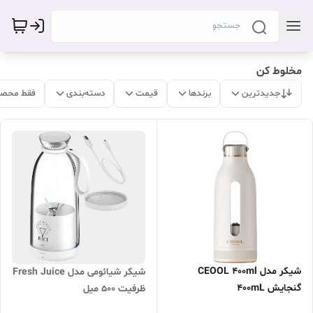
مخلوط کن
جدیدترین
برندها
قیمت
دسته‌بندی
فقط محصو
شیکر مدل CEOOL 400ml
شیکر شیائومی مدل Fresh Juice
گنجایش 400mL
ظرفیت 500 میل