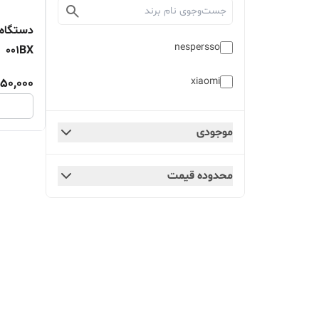
nespersso
001BX
50,000
xiaomi
موجودی
محدوده قیمت