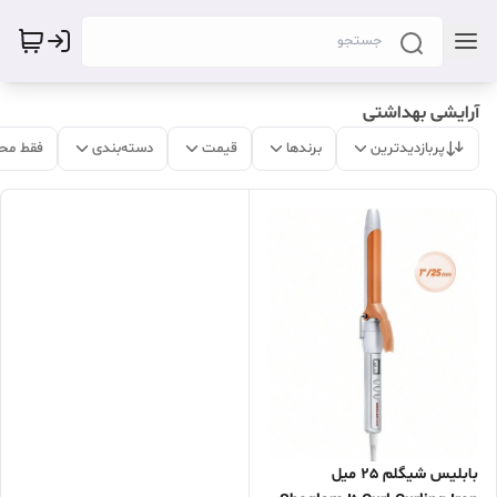
آرایشی بهداشتی
پربازدیدترین
برندها
قیمت
دسته‌بندی
فقط مح
بابلیس شیگلم 25 میل