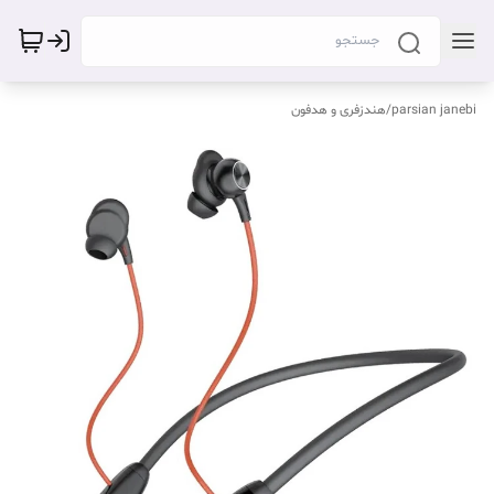
parsian janebi
/
هندزفری و هدفون