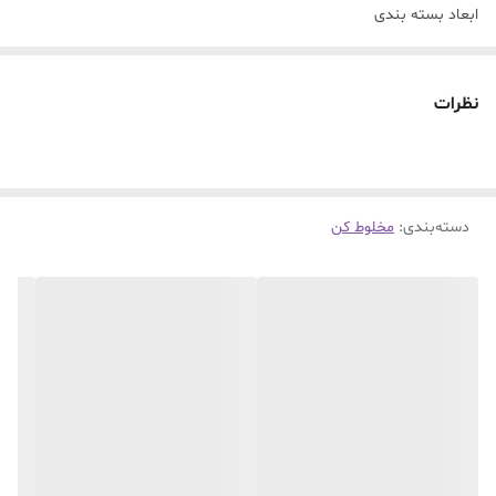
ابعاد بسته بندی
29 × 11 × 10.5 سانتیمتر
برند
نظرات
Powerology
مبدا برند
کانادا
تولید
دسته‌بندی
:
مخلوط کن
چین
وزن محصول
719 گرم
حجم
450 میلی لیتر
توان موتور
126 وات