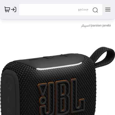
parsian janebi
/
اسپیکر