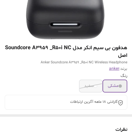
هدفون بی سیم انکر مدل Soundcore A3959 _R50i NC
اصل
Anker Soundcore A3959 _R50i NC Wireless Headphone
برند:
anker
رنگ
مشکی
سفید
گارانتی 18 ماهه آگرین ارتباطات
نظرات