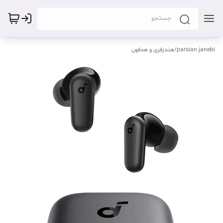
parsian janebi
/
هندزفری و هدفون