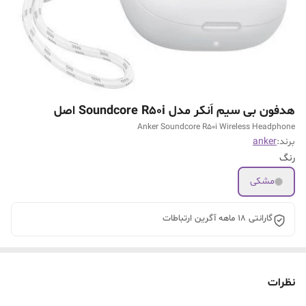
هدفون بی سیم اَنکر مدل Soundcore R50i اصل
Anker Soundcore R50i Wireless Headphone
برند:
anker
رنگ
مشکی
گارانتی 18 ماهه آگرین ارتباطات
نظرات