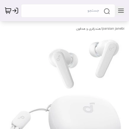
parsian janebi
/
هندزفری و هدفون