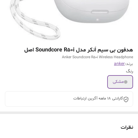
هدفون بی سیم اَنکر مدل Soundcore R50i اصل
Anker Soundcore R50i Wireless Headphone
برند:
anker
رنگ
مشکی
گارانتی 18 ماهه آگرین ارتباطات
نظرات