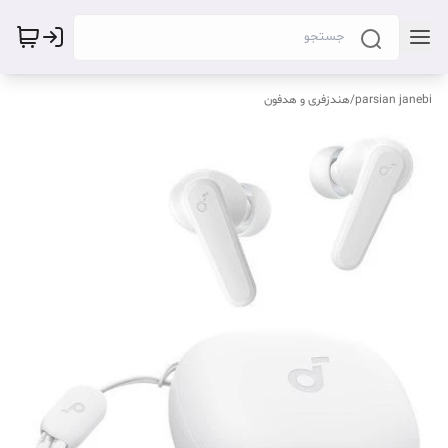
parsian janebi
/
هندزفری و هدفون