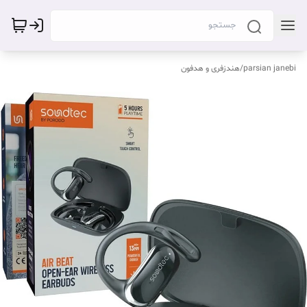
parsian janebi
/
هندزفری و هدفون