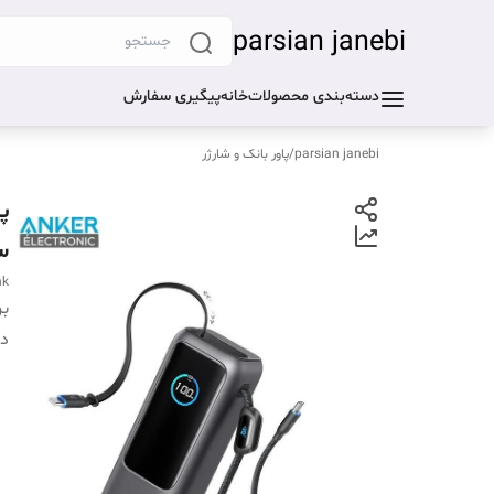
parsian janebi
دسته‌بندی محصولات
خانه
پیگیری سفارش
parsian janebi
/
پاور بانک و شارژر
س
nk
بر
دس