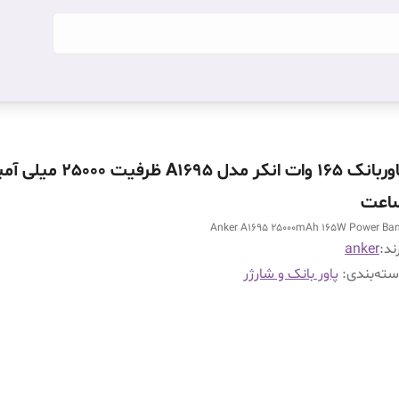
پاوربانک 165 وات انکر مدل A1695 ظرفیت 25000 م
اعت
Anker A1695 25000mAh 165W Power Ba
ند:
anker
ته‌بندی
:
پاور بانک و شارژر