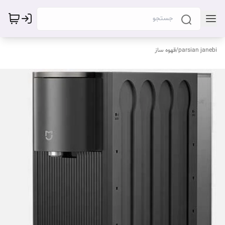
parsian janebi
/
قهوه ساز