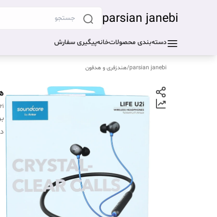
parsian janebi
دسته‌بندی محصولات
خانه
پیگیری سفارش
parsian janebi
/
هندزفری و هدفون
هن
2i
بر
دس