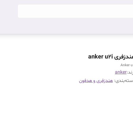
دزفری anker u2i
Anker u
ند:
anker
ته‌بندی
:
هندزفری و هدفون